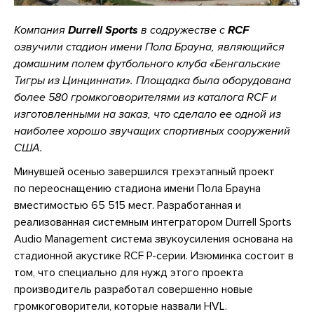
Компания
Durrell Sports
в содружестве с
RCF
озвучили стадион имени Пола Брауна, являющийся
домашним полем футбольного клуба «Бенгальские
Тигры из Цинциннати». Площадка была оборудована
более 580 громкоговорителями из каталога RCF и
изготовленными на заказ, что сделало ее одной из
наиболее хорошо звучащих спортивных сооружений
США.
Минувшей осенью завершился трехэтапный проект
по переоснащению стадиона имени Пола Брауна
вместимостью 65 515 мест. Разработанная и
реализованная системным интегратором Durrell Sports
Audio Management система звукоусиления основана на
стадионной акустике RCF P-серии. Изюминка состоит в
том, что специально для нужд этого проекта
производитель разработал совершенно новые
громкоговорители, которые назвали HVL.