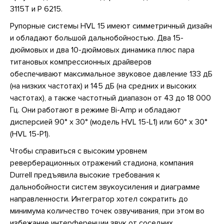
3115T и P 6215.
Рупорные системы HVL 15 имеют симметричный дизайн
и обладают большой дальнобойностью. Два 15-
дюймовых и два 10-дюймовых динамика плюс пара
титановых компрессионных драйверов
обеспечивают максимальное звуковое давление 133 дБ
(на низких частотах) и 145 дБ (на средних и высоких
частотах), а также частотный диапазон от 43 до 18 000
Гц. Они работают в режиме Bi-Amp и обладают
дисперсией 90° х 30° (модель HVL 15-L1) или 60° x 30°
(HVL 15-P1).
Чтобы справиться с высоким уровнем
реверберационных отражений стадиона, компания
Durrell предъявила высокие требования к
дальнобойности систем звукоусиления и диаграмме
направленности. Интегратор хотел сократить до
минимума количество точек озвучивания, при этом во
избежание интерференции звук от соседних