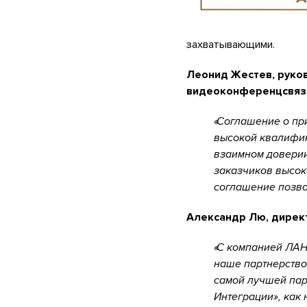
захватывающими.
Леонид Жестев, руко
видеоконференцсвяз
Соглашение о при
высокой квалифик
взаимном доверии
заказчиков высок
соглашение позво
Александр Лю, дирек
С компанией ЛАНИ
наше партнерство
самой лучшей пар
Интеграции», как 