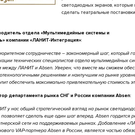
светодиодных экранов, которые
сделать театральные постановк
водитель отдела «Мультимедийные системы и
ь» компании «ЛАНИТ-Интеграция»
:
оритетном сотрудничестве – закономерный шаг, который го
ации технических специалистов отдела мультимедийных си
 между ЛАНИТ и Absen. Уверен, что вместе мы сможем обе
отехнологичными решениями и наилучшим на рынке уровне
лит обеспечить максимально привлекательную стоимость 
тор департамента рынка СНГ и России компании Absen
:
Т у нас общий стратегический взгляд на рынок светодиодов
 позволяет сделать еще один шаг вперед. Absen гордится 
тнерской сети на поддерживаемых рынках. Добавление «Л
нового VAP-партнера Absen в России, является частью обяз