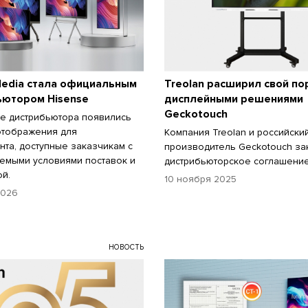
Media стала официальным
Treolan расширил свой п
ьютором Hisense
дисплейными решениями
Geckotouch
е дистрибьютора появились
отображения для
Компания Treolan и российски
нта, доступные заказчикам с
производитель Geckotouch з
емыми условиями поставок и
дистрибьюторское соглашение
ой.
10 ноября 2025
2026
НОВОСТЬ