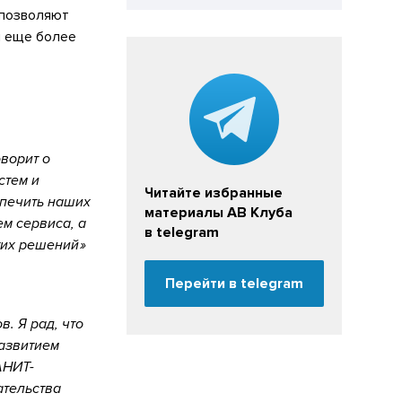
 позволяют
и еще более
ворит о
стем и
Читайте избранные
спечить наших
материалы АВ Клуба
м сервиса, а
в telegram
этих решений
Перейти в telegram
. Я рад, что
развитием
АНИТ-
ательства