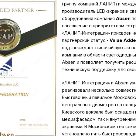
группу компаний ЛАНИТ) и межд
производитель LED-экранов и с
оборудования компания
Absen
по
соглашение о приоритетном сотр
«ЛАНИТ-Интеграции» присвоен н
партнерский статус -
Value Adde
подтверждает высочайшую эксп
компании в области светодиодн
Absen и позволяет получить рас
техническую поддержку для свои
«ЛАНИТ-Интеграция» и Absen уж
реализовали несколько совместн
Выставочный павильон Московск
центральных диаметров на площ
Киевского вокзала был оснащен 
медиафасадом, так и внутренним
экранами. В Московском театре 
установлено пять быстровозвод