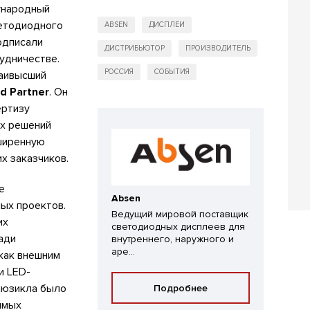
ународный
ветодиодного
ABSEN
ДИСПЛЕИ
дписали
ДИСТРИБЬЮТОР
ПРОИЗВОДИТЕЛЬ
удничестве.
РОССИЯ
СОБЫТИЯ
аивысший
d Partner
. Он
ертизу
ых решений
ширенную
х заказчиков.
е
Absen
ых проектов.
Ведущий мировой поставщик
их
светодиодных дисплеев для
ади
внутреннего, наружного и
аре...
как внешним
и LED-
мюзикла было
Подробнее
имых