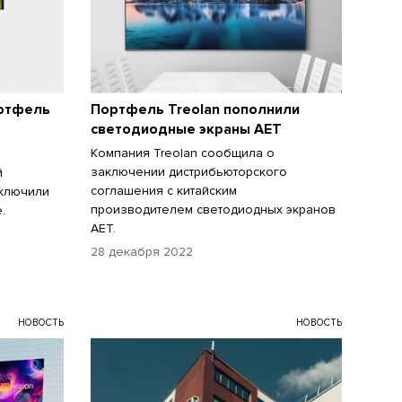
ортфель
Портфель Treolan пополнили
светодиодные экраны AET
Компания Treolan сообщила о
заключении дистрибьюторского
й
соглашения с китайским
аключили
производителем светодиодных экранов
.
AET.
28 декабря 2022
НОВОСТЬ
НОВОСТЬ