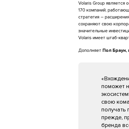
Volaris Group является 
170 компаний, работающ
стратегия – расширения
сохраняют свою корпора
значительные инвестици
Volaris имеет штаб-ква
Дополняет
Пол Браун,
«Вхождение
поможет н
экосистем
свою кома
получать 
прежде, п
бренда вс