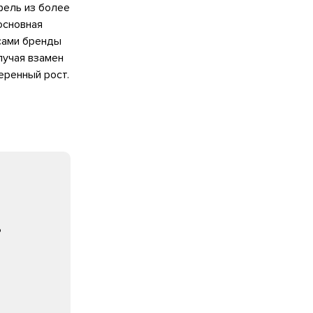
тфель из более
основная
сами бренды
лучая взамен
еренный рост.
ь