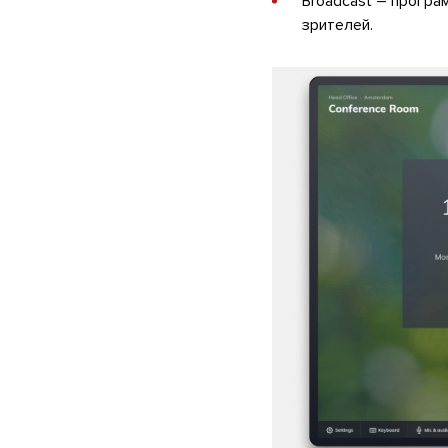
Broadcast – програ
зрителей.