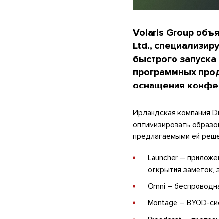
Volaris Group объ
Ltd., специализи
быстрого запуска
программных прод
оснащения конфер
Ирландская компания Di
оптимизировать образо
предлагаемыми ей реше
Launcher – приложе
открытия заметок, 
Omni – беспроводна
Montage – BYOD-сис