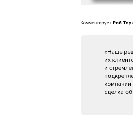
Комментирует
Роб Терн
«Наше реш
их клиент
и стремле
подкрепл
компании 
сделка об