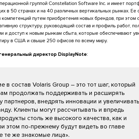
операционной группой Constellation Software Inc. и имеет пор
их в 50 странах и на 40 различных вертикальных рынках. Ее 
 компетенций путем приобретения новых брендов, при этом 
тивную структуру, руководящий состав и профиль работ, по
и и доступ к новым рынкам сбыта, которые обеспечивают ув
ртиру в США и свыше 250 офисов по всему миру.
 генеральный директор DisplayNote
:
 в состав Volaris Group – это тот шаг, который
ам продолжать поддерживать и расширять
у партнеров, внедрять инновации и увеличиват
нду. Клиенты могут рассчитывать и впредь
продукты столь же высокого качества, как и
ри этом по-прежнему будут видеть во главе
е те же знакомые лица».