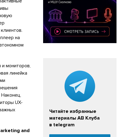
рактивные
тивы
новую
мер
 клиентов.
аплеер на
автономном
 и мониторов,
овая линейка
ыми
 решения
 Наконец,
иторы UX-
 важных
Читайте избранные
материалы АВ Клуба
в telegram
arketing and