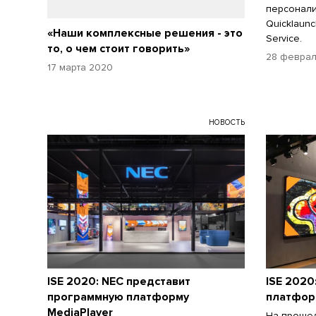
персонал
Quicklaun
«Наши комплексные решения - это
Service.
то, о чем стоит говорить»
28 феврал
17 марта 2020
НОВОСТЬ
ISE 2020: NEC представит
ISE 2020
программную платформу
платформ
MediaPlayer
На прошед