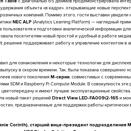
h Table
с диагональю 65 дюймов продемонстрировала инте
 удержания объекта «в кадре», открывающие новые перспек
озничных компаний. Помимо этого, гости выставки увидели 
литики
NEC ALP
(Analytics Learning Platform) — наглядный при
а пользователя и подготовки аналитической информации для
товала посетителям новый простой и удобный в работе меди
i
; решение поддерживает работу и управление контентом в 
вил для ознакомления и некоторые технологии для дисплеев
выпуску в скором времени. Так, была показана совершенно н
леев нового поколения
M-серии
, совместимых с современн
ми SDM и Raspberry Pi Compute Module. В совокупности эти
 цветопередачу и имеют лучшие эксплуатационные свойства.
ла новый пакет решений
Direct View LED-FA009i2-165
и мон
остен, предназначенные для поддержки работы критически
anie Corinth), старший вице-президент подразделения M