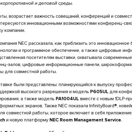
корпоративной и деловой среды.
ты, возрастает важность совещаний, конференций и совмест
нтересуются инновационными возможностями конференц-связ
у компании.
омпания NEC рассказала, как приблизить это инновационное
хнологии и программное обеспечение, а также цифровые ин
едставленная посетителям выставки, охватывала современны
енц-залов, цифровые информационные панели, широкоформа
мы для совместной работы.
ыставке были представлены: планирующийся к выпуску профе
ддержкой высокого разрешения и модель
P605UL
для конфе
рования, а также модель
PA1004UL
вместе с новым 1DLP-п
орматных экранов. Также NEC показала InfinityBoard®, нове
ля совместной работы, которое включает в себя приложение
nch
и новую платформу
NEC Room Management Service
.