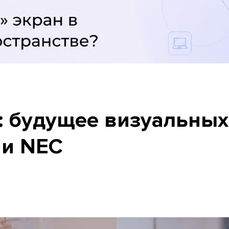
0: будущее визуальны
ии NEC