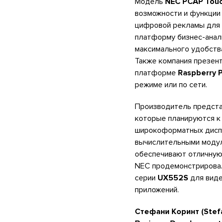
Модель
NEC PCAP Touc
возможности и функции
цифровой рекламы для р
платформу бизнес-ана
максимального удобств
Также компания презен
платформе
Raspberry P
режиме или по сети.
Производитель предста
которые планируются к 
широкоформатных дисп
вычислительными модуля
обеспечивают отличную
NEC продемонстрирова
серии
UX552S
для виде
приложений.
Стефани Коринт (Stef