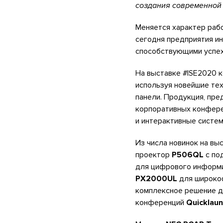
создания современной 
Меняется характер рабо
сегодня предприятия и
способствующими успех
На выставке #ISE2020 к
используя новейшие те
панели. Продукция, пр
корпоративных конфер
и интерактивные систе
Из числа новинок на в
проектор
P506QL
с по
для цифрового информи
PX2000UL
для широкоф
комплексное решение д
конференций
Quicklau