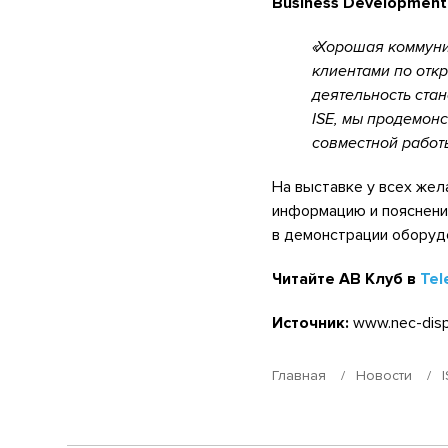
Business Development 
Хорошая коммуник
клиентами по отк
деятельность стан
ISE, мы продемон
совместной работ
На выставке у всех же
информацию и пояснения
в демонстрации оборудо
Читайте АВ Клуб в
Tel
Источник:
www.nec-disp
Главная
Новости