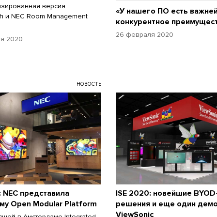
изированная версия
«У нашего ПО есть важне
ch и NEC Room Management
конкурентное преимущес
26 февраля 2020
я 2020
НОВОСТЬ
: NEC представила
ISE 2020: новейшие BYOD
у Open Modular Platform
решения и еще один дем
ViewSonic
шей в Амстердаме Integrated