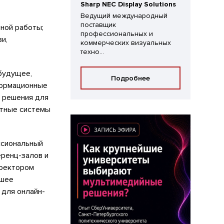
Sharp NEC Display Solutions
Ведущий международный
поставщик
ной работы;
профессиональных и
и,
коммерческих визуальных
техно...
 будущее,
Подробнее
формационные
е решения для
тные системы
ссиональный
ренц-залов и
роектором
йшее
 для онлайн-