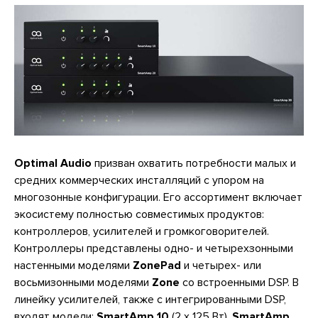
Optimal Audio
призван охватить потребности малых и
средних коммерческих инсталляций с упором на
многозонные конфигурации. Его ассортимент включает
экосистему полностью совместимых продуктов:
контроллеров, усилителей и громкоговорителей.
Контроллеры представлены одно- и четырехзонными
настенными моделями
ZonePad
и четырех- или
восьмизонными моделями
Zone
со встроенными DSP. В
линейку усилителей, также с интегрированными DSP,
входят модели:
SmartAmp 10
(2 х 125 Вт),
SmartAmp