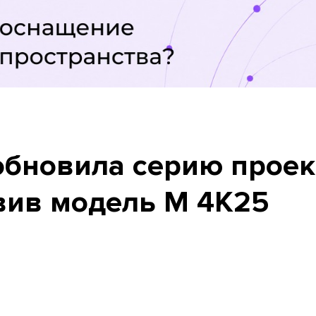
 обновила серию прое
вив модель M 4K25