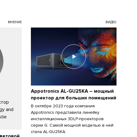
МНЕНИЕ
ВИДЕО
Appotronics AL-GU25KA – мощный
проектор для больших помещений
ктор
В октябре 2023 года компания
gy and
Appotronics представила линейку
stie
инсталляционных 3DLP-проекторов
серии G. Самой мощной моделью в ней
стала AL-GU25KA.
световой