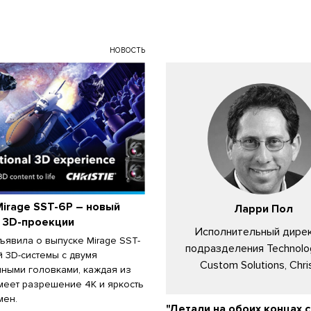
НОВОСТЬ
 Mirage SST-6P – новый
Ларри Пол
к 3D-проекции
Исполнительный дире
бъявила о выпуске Mirage SST-
подразделения Technolo
й 3D-системы с двумя
Custom Solutions, Chri
ными головками, каждая из
меет разрешение 4K и яркость
мен.
"Детали на обоих концах 