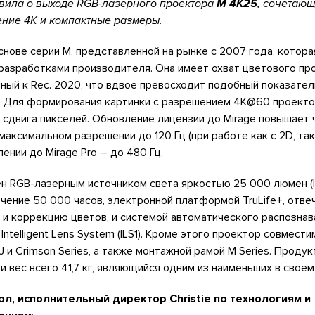
ила о выходе RGB-лазерного проектора
M 4K25
, сочетающ
ние 4K и компактные размеры.
снове серии M, представленной на рынке с 2007 года, котор
азработками производителя. Она имеет охват цветового про
ый к Rec. 2020, что вдвое превосходит подобный показател
 Для формирования картинки с разрешением 4K@60 проекто
сдвига пикселей. Обновление лицензии до Mirage повышает 
максимальном разрешении до 120 Гц (при работе как с 2D, так
лении до Mirage Pro – до 480 Гц.
н RGB-лазерным источником света яркостью 25 000 люмен (I
чение 50 000 часов, электронной платформой TruLife+, отв
и коррекцию цветов, и системой автоматического распознав
ntelligent Lens System (ILS1). Кроме этого проектор совмести
 J и Crimson Series, а также монтажной рамой M Series. Проду
 вес всего 41,7 кг, являющийся одним из наименьших в своем
л, исполнительный директор Christie по технологиям и