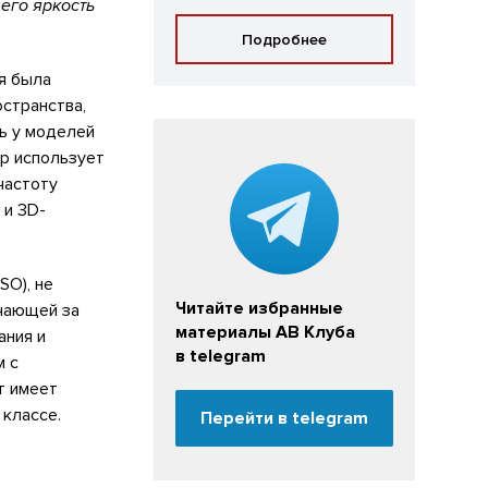
его яркость
Подробнее
ая была
странства,
ь у моделей
р использует
частоту
 и 3D-
SO), не
Читайте избранные
ечающей за
материалы АВ Клуба
ания и
в telegram
м с
кт имеет
 классе.
Перейти в telegram