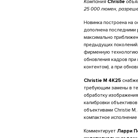
Компания
Christie
объяв
25 000 люмен, разреше
Новинка построена на о
дополнена последними р
максимально приближенн
предыдущих поколений.
фирменную технологию 
обновления кадров при 
контентом), а при обнов
Christie M 4K25
снабже
требующим замены в те
обработку изображения 
калибровки объективов I
объективами Christie M,
компактное исполнение и
Комментирует
Ларри По