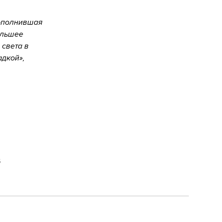
Пополнившая
ольшее
 света в
адкой»,
5