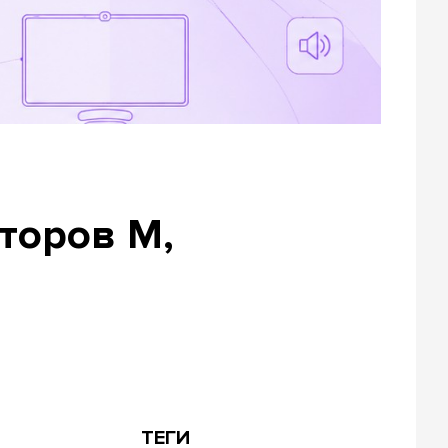
кторов M,
ТЕГИ