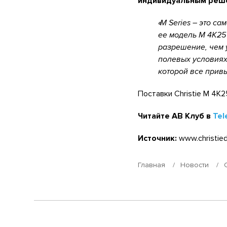
индивидуальным реш
M Series – это са
ее модель M 4K25
разрешение, чем у
полевых условиях
которой все привы
Поставки Christie M 4K2
Читайте АВ Клуб в
Tel
Источник:
www.christied
Главная
Новости