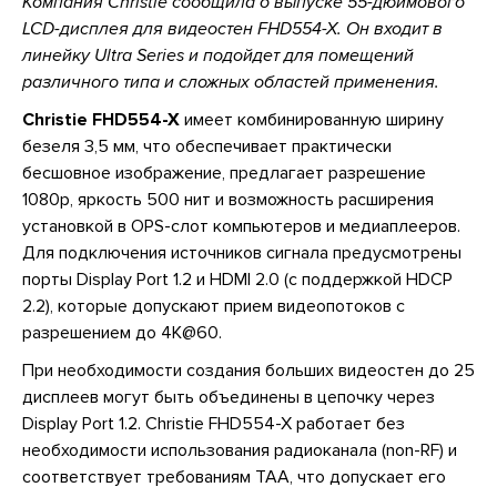
Компания Christie сообщила о выпуске 55-дюймового
LCD-дисплея для видеостен
FHD554-X. Он входит в
линейку Ultra Series и подойдет для помещений
различного типа и сложных областей применения.
Christie
FHD554-X
имеет комбинированную ширину
безеля 3,5 мм, что обеспечивает практически
бесшовное изображение, предлагает разрешение
1080p, яркость 500 нит и возможность расширения
установкой в OPS-слот компьютеров и медиаплееров.
Для подключения источников сигнала предусмотрены
порты Display Port 1.2 и HDMI 2.0 (с поддержкой HDCP
2.2), которые допускают прием видеопотоков с
разрешением до 4K@60.
При необходимости создания больших видеостен до 25
дисплеев могут быть объединены в цепочку через
Display Port 1.2. Christie FHD554-X работает без
необходимости использования радиоканала (non-RF) и
соответствует требованиям TAA, что допускает его