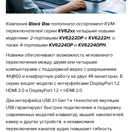
Компания
Black Box
пополнила ассортимент KVM-
переключателей серии
KV62xx
четырьмя новыми
моделями: 2-портовыми
KV6222DP
и
KV6222H
, а
также 4-портовыми
KV6224DP
и
KV6224DPH
.
Новинки обеспечивают возможность мгновенного
переключения между двумя или четырьмя
компьютерами с поддержкой видео с разрешением
4K@60 и комфортную работу на двух 4K-мониторах. В
серию входят модели с интерфейсами DisplayPort 1.2,
HDMI 2.0 и DisplayPort 1.2 + HDMI 2.0.
Два интерфейса USB 3.1 Gen 1 и технология эмуляции
USB гарантируют быстрое подключение и поддержку
современных моделей клавиатур, мышей, накопителей,
камер и других устройств, а независимое
переключение каналов аудио повышает гибкость