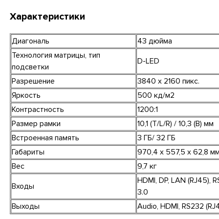
Характеристики
Диагональ
43 дюйма
Технология матрицы, тип
D-LED
подсветки
Разрешение
3840 x 2160 пикс.
Яркость
500 кд/м2
Контрастность
1200:1
Размер рамки
10,1 (T/L/R) / 10,3 (B) мм
Встроенная память
3 ГБ/ 32 ГБ
Габариты
970,4 х 557,5 х 62,8 м
Вес
9,7 кг
HDMI, DP, LAN (RJ45), R
Входы
3.0
Выходы
Audio, HDMI, RS232 (RJ