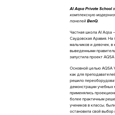
Al Aqsa Private School
в
комплексную модерниза
панелей
BenQ
.
Частная школа Al Aqsa
Саудовская Аравия. На
мальчиков и девочек, в
выведенными правительс
запустила проект AQSA V
Основной целью AQSA Vi
как для преподавателей
решило переоборудоват
демонстрации учебных 
применялись проекцион
более практичным реше
учеников в классы, был
остановила свой выбор 