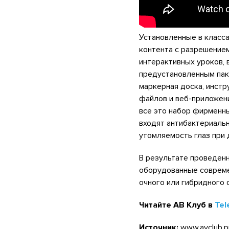
Установленные в класс
контента с разрешение
интерактивных уроков, 
предустановленным па
маркерная доска, инстр
файлов и веб-приложени
все это набор фирменн
входят антибактериальн
утомляемость глаз при 
В результате проведенн
оборудованные совреме
очного или гибридного 
Читайте АВ Клуб в
Tel
Источник:
www.avclub.p