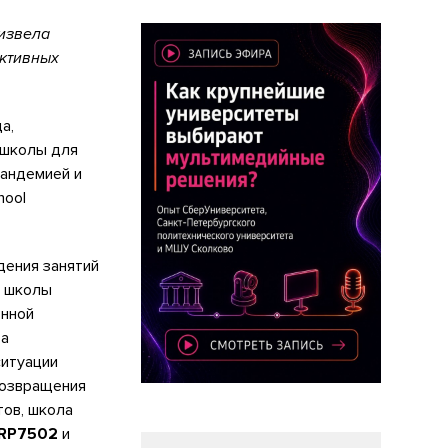
извела
активных
а,
 школы для
пандемией и
hool
дения занятий
о школы
онной
та
ситуации
возвращения
тов, школа
RP7502
и