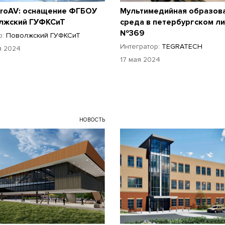
proAV: оснащение ФГБОУ
Мультимедийная образов
лжский ГУФКСиТ
среда в петербургском л
№369
р:
Поволжский ГУФКСиТ
Интегратор:
TEGRATECH
я 2024
17 мая 2024
НОВОСТЬ