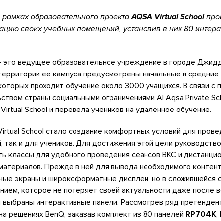
 рамках образовательного проекта
AQSA Virtual School
про
цию своих учебных помещений, установив в них 80 интер
 – это ведущее образовательное учреждение в городе Джидд
 территории ее кампуса предусмотрены начальные и средние
 которых проходит обучение около 3000 учащихся. В связи с 
твом страны социальными ограничениями Al Aqsa Private Sc
irtual School и перевела учеников на удаленное обучение.
rtual School стало создание комфортных условий для прове
, так и для учеников. Для достижения этой цели руководств
ь классы для удобного проведения сеансов ВКС и дистанци
материалов. Прежде в ней для вывода необходимого контен
ные экраны и широкоформатные дисплеи, но в сложившейся 
нием, которое не потеряет своей актуальности даже после 
и выбраны интерактивные панели. Рассмотрев ряд претенден
на решениях BenQ, заказав комплект из 80 панелей
RP704K
,