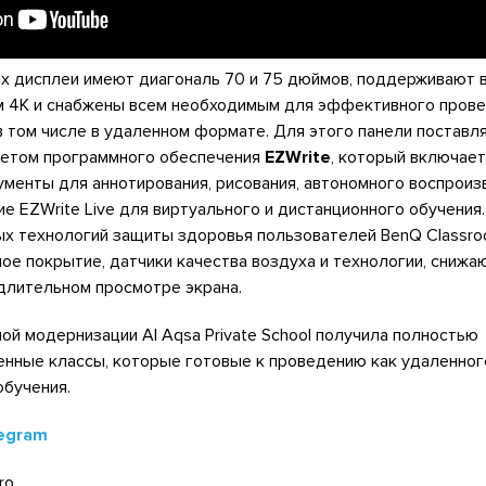
ах дисплеи имеют диагональ 70 и 75 дюймов, поддерживают 
м 4K и снабжены всем необходимым для эффективного пров
в том числе в удаленном формате. Для этого панели поставл
кетом программного обеспечения
EZWrite
, который включае
ументы для аннотирования, рисования, автономного воспрои
е EZWrite Live для виртуального и дистанционного обучения
ых технологий защиты здоровья пользователей BenQ Classro
ое покрытие, датчики качества воздуха и технологии, сниж
длительном просмотре экрана.
ой модернизации Al Aqsa Private School получила полностью
нные классы, которые готовые к проведению как удаленного
обучения.
egram
ro