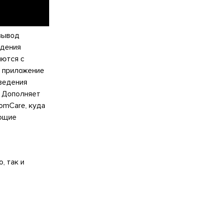
вывод
едения
яются с
т приложение
зведения
. Дополняет
omCare, куда
ающие
, так и