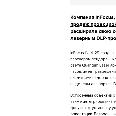
Компания InFocus
продаж проекцион
расширила свою с
лазерным DLP-про
InFocus INL4129 создан
партнером вендора – ко
света Quantum Laser я
часов, имеет разрешени
входящими видеопотокам
выделены два порта HDM
Встроенный объектив с 
также интегрированные
допускают установку ус
ориентации. Встроенный