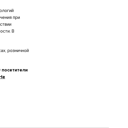
ологий
чения при
ствии
ости. В
ах, розничной
9 посетители
Не