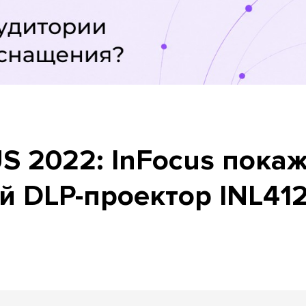
S 2022: InFocus пока
й DLP-проектор INL41