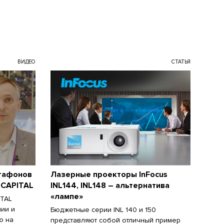
ВИДЕО
СТАТЬЯ
Агафонов
Лазерные проекторы InFocus
 CAPITAL
INL144, INL148 – альтернатива
«лампе»
ITAL
нии и
Бюджетные серии INL 140 и 150
ю на
представляют собой отличный пример