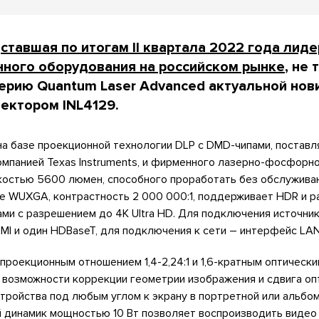
,
ставшая по итогам II квартала 2022 года лид
ного оборудования на российском рынке
, не 
ерию Quantum Laser Advanced актуальной нов
ектором INL4129.
 на базе проекционной технологии DLP с DMD-чипами, постав
мпанией Texas Instruments, и фирменного лазерно-фосфорно
ркостью 5600 люмен, способного проработать без обслужива
е WUXGA, контрастность 2 000 000:1, поддерживает HDR и р
и с разрешением до 4K Ultra HD. Для подключения источник
I и один HDBaseT, для подключения к сети – интерфейс LAN
проекционным отношением 1,4-2,24:1 и 1,6-кратным оптически
 возможности коррекции геометрии изображения и сдвига оп
тройства под любым углом к экрану в портретной или альбо
 динамик мощностью 10 Вт позволяет воспроизводить видео 