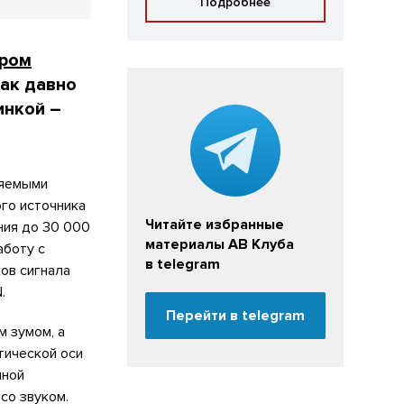
Подробнее
ером
так давно
инкой –
ляемыми
го источника
Читайте избранные
ния до 30 000
материалы АВ Клуба
аботу с
в telegram
ов сигнала
.
Перейти в telegram
м зумом, а
тической оси
мной
со звуком.