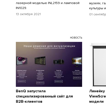
лазерной моделью INL2159 и ламповой
музеях, г
IN1029.
культуры 
13 октября 2021
01 сентяб
НОВОСТЬ
BenQ запустила
Линейку
специализированный сайт для
ViewScr
B2B-клиентов
модели