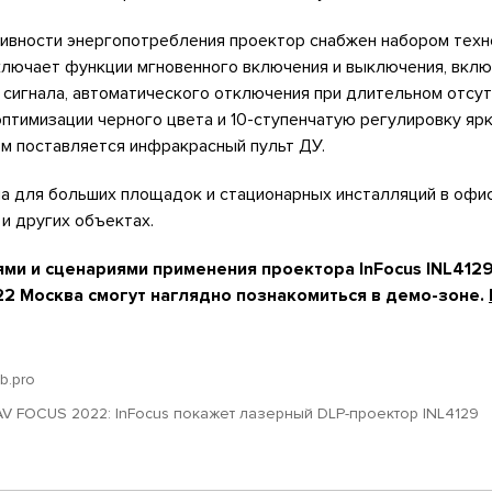
вности энергопотребления проектор снабжен набором техн
включает функции мгновенного включения и выключения, вклю
сигнала, автоматического отключения при длительном отсут
оптимизации черного цвета и 10-ступенчатую регулировку ярк
м поставляется инфракрасный пульт ДУ.
а для больших площадок и стационарных инсталляций в офис
 и других объектах.
ми и сценариями применения проектора InFocus INL412
2 Москва смогут наглядно познакомиться в демо-зоне.
ub.pro
AV FOCUS 2022: InFocus покажет лазерный DLP-проектор INL4129