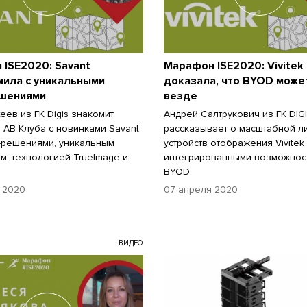
ISE2020: Savant
Марафон ISE2020: Vivitek
мила с уникальными
доказала, что BYOD може
шениями
везде
еев из ГК Digis знакомит
Андрей Салтрукович из ГК DIG
 АВ Клуба с новинками Savant:
рассказывает о масштабной л
-решениями, уникальным
устройств отображения Vivitek
м, технологией TrueImage и
интегрированными возможнос
BYOD.
 2020
07 апреля 2020
ВИДЕО