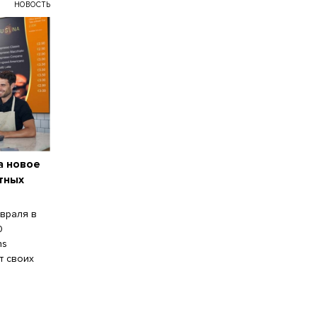
НОВОСТЬ
а новое
тных
враля в
0
ns
т своих