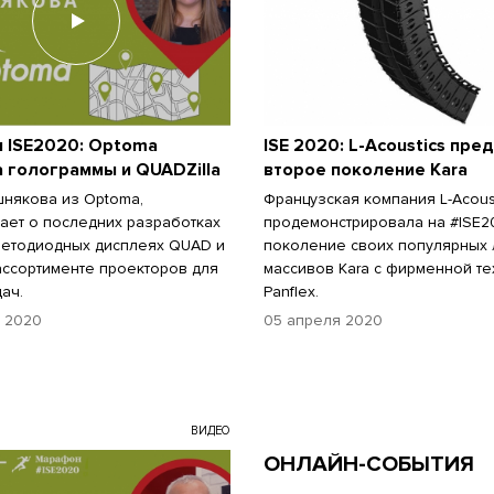
 ISE2020: Optoma
ISE 2020: L-Acoustics пре
 голограммы и QUADZilla
второе поколение Kara
някова из Optoma,
Французская компания L-Acous
ает о последних разработках
продемонстрировала на #ISE2
ветодиодных дисплеях QUAD и
поколение своих популярных
ссортименте проекторов для
массивов Kara с фирменной т
ач.
Panflex.
 2020
05 апреля 2020
ВИДЕО
ОНЛАЙН-СОБЫТИЯ