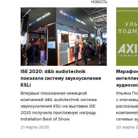
НОВОСТЬ
ISE 2020: d&b audiotechnik
Марафон
показала систему звукоусиления
интеллек
KSLi
аудиосис
Впервые показанная немецкой
Ульяна По
компанией d&b audiotechnik система
с ключевы
звукоусиления KSLi на выставке ISE
рассказыв
2020 получила престижную награду
компанией
Installation Best of Show.
сетевых а
21 марта 2020
20 марта 