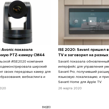
: Avonic показала
ISE 2020: Savant пришел в
нную PTZ-камеру CM44
TV и заговорил на разных
ьской #ISE2020 компания
Savant показала обновленны
родемонстрировала широкий
интерфейс для управления у
нт своих передовых камер для
Savant Pro, получивший расш
образования, вебкастинга и
языковую локализацию, и пр
Savant Home для Apple TV.
2020
26 марта 2020
ВИДЕО