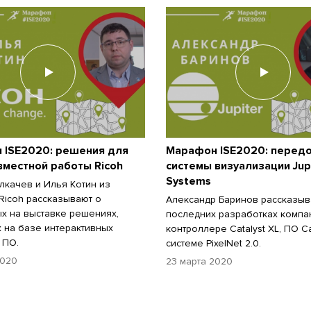
 ISE2020: решения для
Марафон ISE2020: перед
вместной работы Ricoh
системы визуализации Jup
Systems
лкачев и Илья Котин из
Ricoh рассказывают о
Александр Баринов рассказыв
х на выставке решениях,
последних разработках компани
 на базе интерактивных
контроллере Catalyst XL, ПО Ca
 ПО.
системе PixelNet 2.0.
2020
23 марта 2020