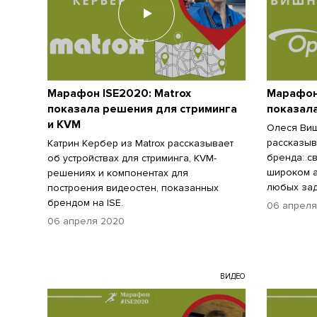
Марафон ISE2020: Matrox
Марафон
показала решения для стриминга
показала
и KVM
Олеся Виш
рассказыв
Катрин Кербер из Matrox рассказывает
бренда: с
об устройствах для стриминга, KVM-
широком а
решениях и компонентах для
любых зад
построения видеостен, показанных
брендом на ISE.
06 апреля
06 апреля 2020
ВИДЕО