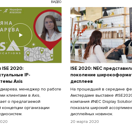
ВИДЕО
 ISE 2020:
ISE 2020: NEC представил
туальные IP-
поколение широкоформа
темы Axis
дисплеев
дмарева, менеджер по работе
На прошедшей в середине фе
ми клиентами в Axis,
Амстердаме выставке #ISE202
ает о предлагаемой
компания #NEC Display Solutio
 концепции организации
показала широкий ассортимен
удиосистем.
дисплейных новинок.
2020
20 марта 2020