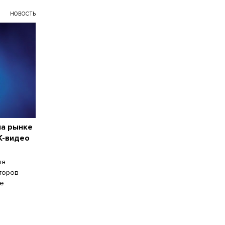
НОВОСТЬ
на рынке
K-видео
ля
торов
ые