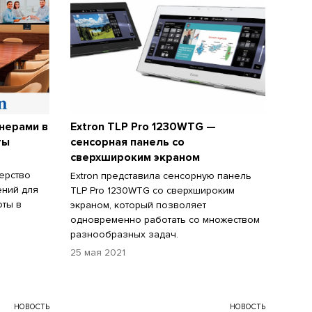
тнерами в
Extron TLP Pro 1230WTG —
ты
сенсорная панель со
сверхшироким экраном
нерство
Extron представила сенсорную панель
ений для
TLP Pro 1230WTG со сверхшироким
оты в
экраном, который позволяет
одновременно работать со множеством
разнообразных задач.
25 мая 2021
НОВОСТЬ
НОВОСТЬ