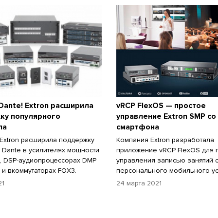
ante! Extron расширила
vRCP FlexOS — простое
ку популярного
управление Extron SMP со
ла
смартфона
Extron расширила поддержку
Компания Extron разработала
 Dante в усилителях мощности
приложение vRCP FlexOS для 
ra, DSP-аудиопроцессорах DMP
управления записью занятий 
s и вкоммутаторах FOX3.
персонального мобильного ус
21
24 марта 2021