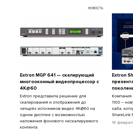
НОВОСТЬ
Extron MGP 641 — скалирующий
Extron Sh
многооконный видеопроцессор с
презента
4K@60
поколен
Extron представила решение для
Компания E
скалирования и отображения до
1100 ― но
четырёх источников видео 4K@60 на
хаба, кот
одном дисплее с возможностью
ShareLink 
наложения фонового нескалируемого
16 феврал
контента.