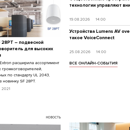
технологии управляют вн
19.08.2026
14:00
Устройства Lumens AV over
такое VoiceConnect
F 28PT – подвесной
оворитель для высоких
25.08.2026
14:00
в
Extron расширила ассортимент
ВСЕ ОНЛАЙН-СОБЫТИЯ
 громкоговорителей,
ых по стандарту UL 2043,
в новинку SF 28PT.
 2021
НОВОСТЬ