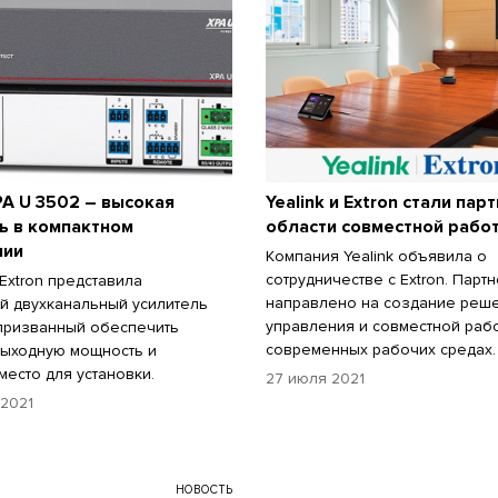
PA U 3502 – высокая
Yealink и Extron стали пар
ь в компактном
области совместной рабо
нии
Компания Yealink объявила о
сотрудничестве с Extron. Парт
Extron представила
направлено на создание реш
й двухканальный усилитель
управления и совместной раб
 призванный обеспечить
современных рабочих средах.
ыходную мощность и
место для установки.
27 июля 2021
 2021
НОВОСТЬ