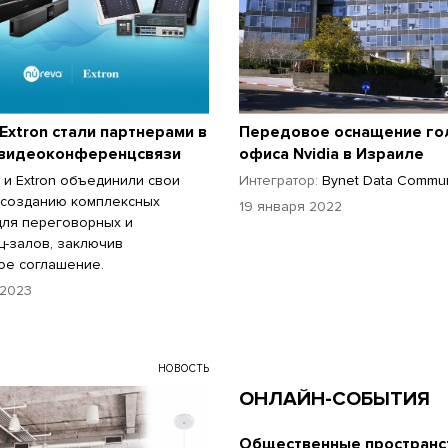
 Extron стали партнерами в
Передовое оснащение го
 видеоконференцсвязи
офиса Nvidia в Израиле
. и Extron объединили свои
Интегратор:
Bynet Data Commun
 созданию комплексных
19 января 2022
ля переговорных и
-залов, заключив
ое соглашение.
 2023
НОВОСТЬ
ОНЛАЙН-СОБЫТИЯ
Общественные пространст