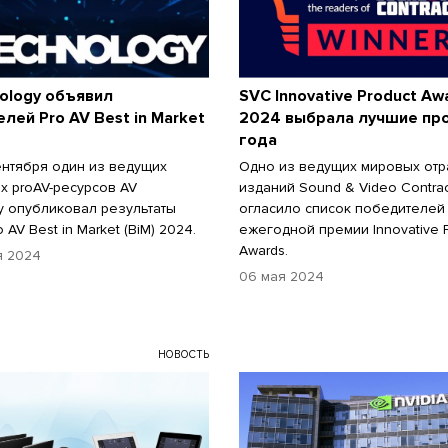
ology объявил
SVC Innovative Product Aw
лей Pro AV Best in Market
2024 выбрала лучшие пр
года
ентября один из ведущих
Одно из ведущих мировых от
х proAV-ресурсов AV
изданий Sound & Video Contrac
y опубликовал результаты
огласило список победителей 
 AV Best in Market (BiM) 2024.
ежегодной премии Innovative P
Awards.
я 2024
06 мая 2024
НОВОСТЬ