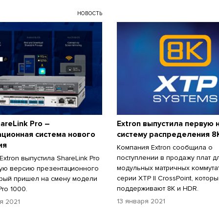
НОВОСТЬ
areLink Pro –
Extron выпустила первую 
ционная система нового
систему распределения 8
ия
Компания Extron сообщила о
поступлении в продажу плат д
xtron выпустила ShareLink Pro
модульных матричных коммута
вую версию презентационного
серии XTP II CrossPoint, котор
орый пришел на смену модели
поддерживают 8K и HDR.
Pro 1000.
13 января 2021
я 2021