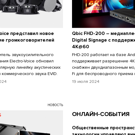
Voice представил новое
Qbic FHD-200 – медиапле
ие громкоговорителей
Digital Signage с поддерж
4K@60
тель звукоусилительного
FHD-200 работает на базе Andr
ния Electro-Voice обновил
поддерживает разрешение 4K
лярную линейку акустических
снабжен двухдиапазонным мо
я коммерческого звука EVID.
Fi для беспроводного приема 
024
19 июля 2024
НОВОСТЬ
ОНЛАЙН-СОБЫТИЯ
Общественные пространст
технологии управляют вн