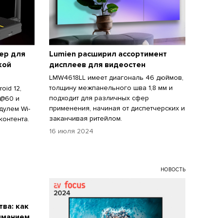
ер для
Lumien расширил ассортимент
кой
дисплеев для видеостен
LMW4618LL имеет диагональ 46 дюймов,
толщину межпанельного шва 1,8 мм и
oid 12,
подходит для различных сфер
@60 и
применения, начиная от диспетчерских и
дулем Wi-
заканчивая ритейлом.
контента.
16 июля 2024
НОВОСТЬ
ва: как
иманием