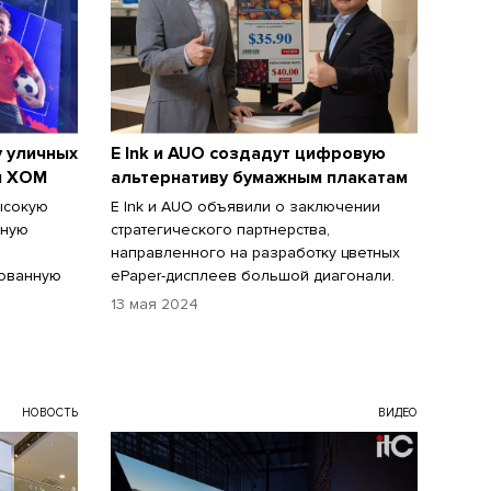
у уличных
E Ink и AUO создадут цифровую
й XOM
альтернативу бумажным плакатам
ысокую
E Ink и AUO объявили о заключении
рную
стратегического партнерства,
направленного на разработку цветных
рованную
ePaper-дисплеев большой диагонали.
13 мая 2024
НОВОСТЬ
ВИДЕО