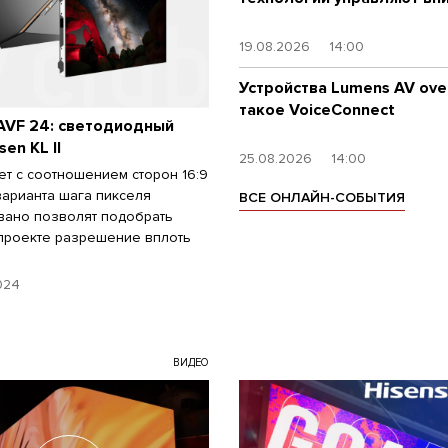
19.08.2026
14:00
Устройства Lumens AV over
такое VoiceConnect
AVF 24: светодиодный
en KL II
25.08.2026
14:00
ет с соотношением сторон 16:9
варианта шага пикселя
ВСЕ ОНЛАЙН-СОБЫТИЯ
вано позволят подобрать
проекте разрешение вплоть
024
ВИДЕО