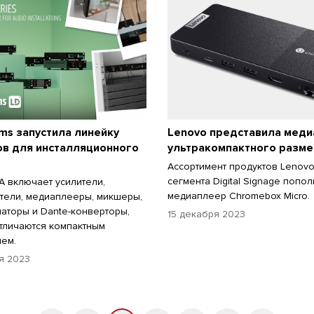
ms запустила линейку
Lenovo представила мед
ов для инсталляционного
ультракомпактного разме
Ассортимент продуктов Lenovo
сегмента Digital Signage попо
A включает усилители,
медиаплеер Chromebox Micro.
тели, медиаплееры, микшеры,
аторы и Dante-конверторы,
15 декабря 2023
тличаются компактным
ем.
я 2023