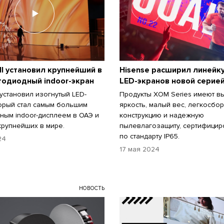
ll установил крупнейший в
Hisense расширил линейк
тодиодный indoor-экран
LED-экранов новой серие
 установил изогнутый LED-
Продукты XOM Series имеют в
торый стал самым большим
яркость, малый вес, легкосбо
ным indoor-дисплеем в ОАЭ и
конструкцию и надежную
крупнейших в мире.
пылевлагозащиту, сертифици
по стандарту IP65.
24
17 мая 2024
НОВОСТЬ