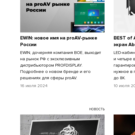
EWIN: новое имя на proAV-рынке
BEST of 
России
экран Abs
EWIN, дочерняя компания BOE, выходит
LED-кабин
на рынок РФ c эксклюзивным
и четыре 
дистрибьютором PROFDISPLAY.
гарантиро
Подробнее о новом бренде и его
нужное в 
решениях для сферы proAV.
до 8К.
16 июля 2024
10 июля 2
НОВОСТЬ