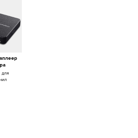
иаплеер
ра
 для
лнил