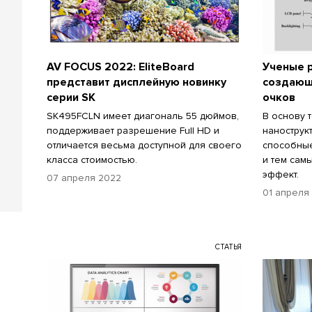
AV FOCUS 2022: EliteBoard
Ученые 
представит дисплейную новинку
создающ
серии SK
очков
SK495FCLN имеет диагональ 55 дюймов,
В основу 
поддерживает разрешение Full HD и
нанострук
отличается весьма доступной для своего
способные
класса стоимостью.
и тем сам
эффект.
07 апреля 2022
01 апреля
СТАТЬЯ