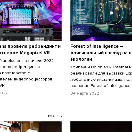
ens провела ребрендинг и
Forest of Intelligence –
ртнером Megapixel VR
оригинальный взгляд на 
экологии
Nanolumens в начале 2022
звела ребрендинг и
Компании Onionlab и External 
 партнерство с
реализовали для выставки Ex
ителем видеопроцессоров
любопытную инсталляцию, по
VR.
название Forest of Intelligence.
2022
04 марта 2022
НОВОСТЬ