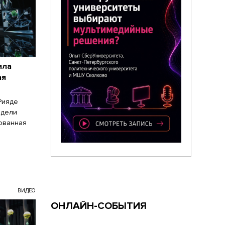
ила
ая
Рияде
одели
зованная
ВИДЕО
ОНЛАЙН-СОБЫТИЯ