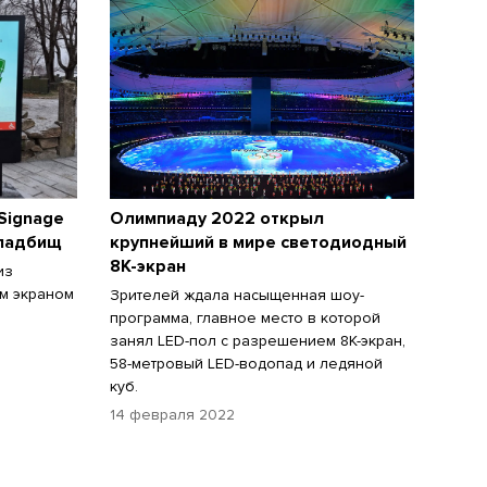
 Signage
Олимпиаду 2022 открыл
кладбищ
крупнейший в мире светодиодный
8K-экран
из
м экраном
Зрителей ждала насыщенная шоу-
программа, главное место в которой
занял LED-пол с разрешением 8K-экран,
58-метровый LED-водопад и ледяной
куб.
14 февраля 2022