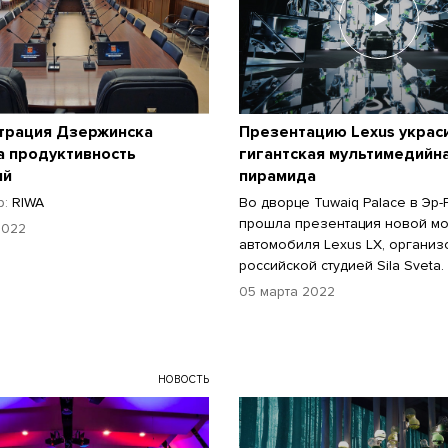
трация Дзержинска
Презентацию Lexus украс
а продуктивность
гигантская мультимедийн
ий
пирамида
р:
RIWA
Во дворце Tuwaiq Palace в Эр-
прошла презентация новой м
2022
автомобиля Lexus LX, органи
российской студией Sila Sveta.
05 марта 2022
НОВОСТЬ