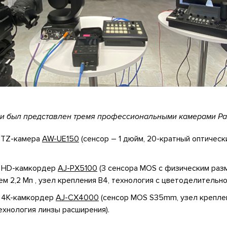
и был представлен тремя профессиональными камерами Pa
PTZ-камера
AW-UE150
(сенсор – 1 дюйм, 20-кратный оптическ
 HD-камкордер
AJ-PX5100
(3 сенсора MOS c физическим раз
м 2,2 Мп , узел крепления B4, технология с цветоделительно
 4K-камкордер
AJ-CX4000
(сенсор MOS S35mm, узел крепле
технология линзы расширения).