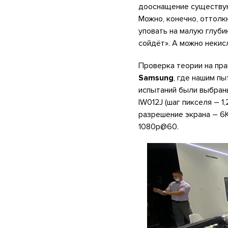
дооснащение существующ
Можно, конечно, оттолк
уповать на малую глубин
сойдёт». А можно некис
Проверка теории на пр
Samsung
, где нашим п
испытаний были выбраны 
IW012J (шаг пикселя – 1
разрешение экрана – 6K
1080p@60.