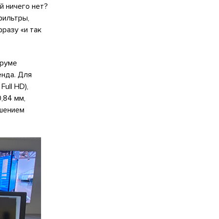
й ничего нет?
фильтры,
фразу «и так
руме
енда. Для
ull HD),
0,84 мм,
ешением