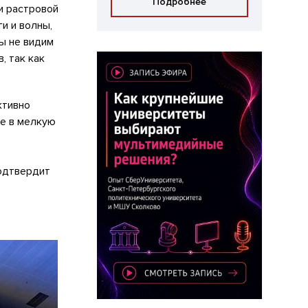
Подробнее
и растровой
и и волны,
ы не видим
, так как
ктивно
е в мелкую
в
подтвердит