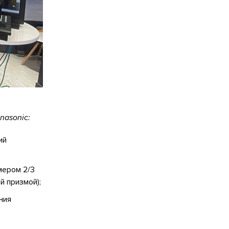
nasonic:
ий
мером 2/3
й призмой);
ния