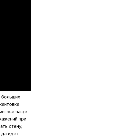
з больших
кантовка
 мы все чаще
скажений при
ать стену,
гда идёт