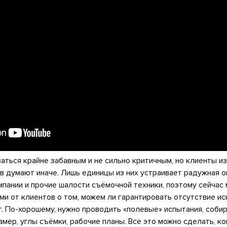
аться крайне забавным и не сильно критичным, но клиенты и
в думают иначе. Лишь единицы из них устраивает радужная о
мпании и прочие шалости съёмочной техники, поэтому сейчас
ми от клиентов о том, можем ли гарантировать отсутствие и
т. По-хорошему, нужно проводить «полевые» испытания, собир
амер, углы съёмки, рабочие планы. Все это можно сделать, ко