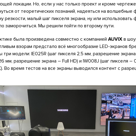
ей локации. Но, если у нас только проект и кроме чертеже
нуться от теоретических познаний, надеяться на волшебные 
у резкости, малый шаг пикселя экрана, ну или использовать 
ло заморочиться. Мы решили пойти по второму пути.
актике была произведена совместно с компанией
AUVIX
в шоу
ытливым взорам предстало всё многообразие LED-экранов бр
три модели: IE025R (шаг пикселя 2,5 мм, разрешение экрана F
,26 мм, разрешение экрана – Full HD) и IW008J (шаг пикселя – 
). Во время тестов на все экраны выводился контент с разр