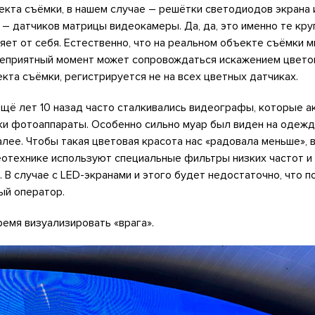
кта съёмки, в нашем случае – решётки светодиодов экрана 
– датчиков матрицы видеокамеры. Да, да, это именно те круг
ет от себя. Естественно, что на реальном объекте съёмки м
неприятный момент может сопровождаться искажением цветов
екта съёмки, регистрируется не на всех цветных датчиках.
щё лет 10 назад часто сталкивались видеографы, которые а
ки фотоаппараты. Особенно сильно муар был виден на одежд
далее. Чтобы такая цветовая красота нас «радовала меньше», 
отехнике используют специальные фильтры низких частот и
В случае с LED-экранами и этого будет недостаточно, что 
й оператор.
емя визуализировать «врага».