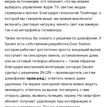
медиа-источниками, это означает, что мы можем
выбирать управление Apple TV, светом, медиа-
сервером и прочее. Благодаря технологии TrueImage, о
которой мы говорили выше, мы можем выключать/
включать световую нагрузку, менять свет как вживую,
так и из интерфейса телевизора.
Также хотелось бы сказать о решении по домофонии. У
Savant есть собственная разработка Door Station,
которая работает достаточно просто: входящий вызов
поступает на сенсорную панель, установленную дома,
или на сотовый телефон абонента – таким образом,
благодаря внутренней интеграции, которую Savant
сделал с решением 2N (2N – производитель систем
домофонии,
прим.ред.
), ответить можно даже
удаленно. На экране сенсорной панели можно видеть
звонящего, ответить на вызов, поговорить с ним,
открыть дверь, вызвать полицию, охрану. На смартфон
абонент получает удаленную пуш-нотификацию и
звонок в приложении. Там же, в приложении,