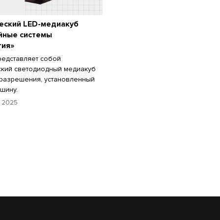
еский LED-медиакуб
йные системы
гия»
редставляет собой
кий светодиодный медиакуб
разрешения, установленный
шину.
 2025