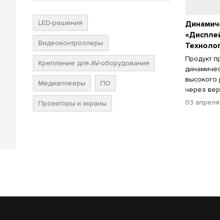
LED-решения
Динамич
«Диспле
Видеоконтроллеры
Техноло
Продукт п
Крепление для AV-оборудования
динамичес
высокого 
Медиаплееры
ПО
через вер
03 апреля
Проекторы и экраны