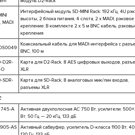
tem
модуль D2-Rack
Интерфейсный модуль SD-MINI Rack: 192 кГц, 4U рэ
INI
высоты, 2 блока питания, 4 слота, 2 х MADI, рэковое
, MADI
крепление. В комплекте 2 x 5 м BNC кабель, рэковы
крепления
Коаксиальный кабель для MADI-интерфейса с разъ
DS0049
BNC, 100 м
-D2R-
Карта для D2-Rack, 8 AES цифровых выходов, разъ
-O
XLR
-SDR-
Карта для SD-Rack, 8 аналоговых мик/лин входов,
C
разъемы XLR
С
 745-A
Активная двухполосная АС 750 Вт, усилители: 500
Вт, 50 Гц — 20 кГц, 133 дБ
 905-AS
Активный сабвуфер, усилитель D-класса 1100 Вт, 40
120 Гц, 133 дБ