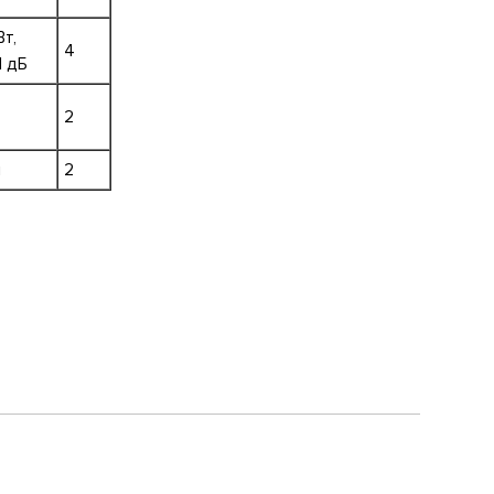
т,
4
1 дБ
2
й
2