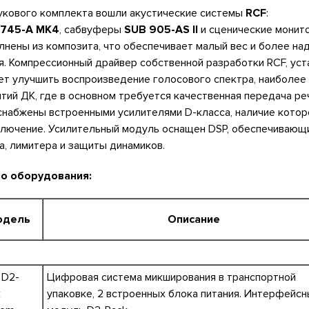
вукового комплекта вошли акустические системы
RCF
:
 745-A MK4
, сабвуферы
SUB 905-AS II
и сценические мони
олнены из композита, что обеспечивает малый вес и более на
. Компрессионный драйвер собственной разработки RCF, уст
ет улучшить воспроизведение голосового спектра, наиболее
ий ДК, где в основном требуется качественная передача ре
снабжены встроенными усилителями D-класса, наличие кото
ключение. Усилительный модуль оснащен DSP, обеспечивающ
а, лимитера и защиты динамиков.
го оборудования:
одель
Описание
 D2-
Цифровая система микширования в транспортной
k
упаковке, 2 встроенных блока питания. Интерфейс