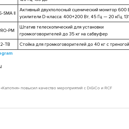
Активный двухполосный сценический монитор 600 В
5-SMA II
усилители D-класса: 400+200 Вт, 45 Гц — 20 кГц, 13
Штатив телескопический для установки
PRO-PM
громкоговорителей до 35 кг на сабвуфер
52-TB
Стойка для громкоговорителей до 40 кг с треного
egram
u
 «Капотня» повысил качество мероприятий с DiGiCo и RCF