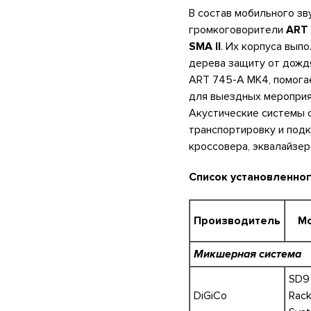
В состав мобильного з
громкоговорители
ART
SMA II
. Их корпуса вып
дерева защиту от дождя
ART 745-A MK4, помога
для выездных мероприят
Акустические системы 
транспортировку и под
кроссовера, эквалайзер
Список установленно
Производитель
М
Микшерная система
SD9
DiGiCo
Rac