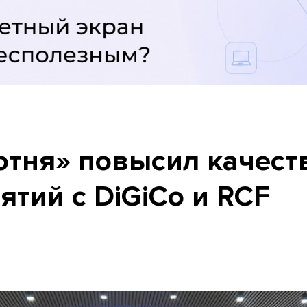
отня» повысил качест
тий с DiGiCo и RCF