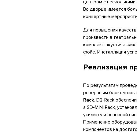
центром с несколькими 
Во дворце имеется боль
концертные мероприятия
Для повышения качеств
произвести в театраль
комплект акустических 
фойе. Инсталляция успе
Реализация п
По результатам провед
резервным блоком пит
Rack
. D2-Rack обеспеч
а SD-MiNi
Rack, установ
усилители основной сис
Применение оборудован
компонентов на достато