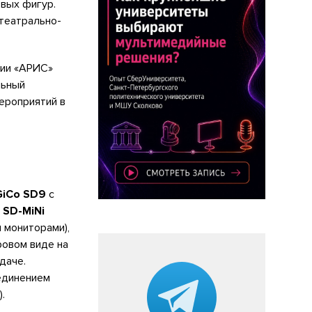
овых фигур.
 театрально-
нии «АРИС»
льный
ероприятий в
GiCo SD9
с
и
SD-MiNi
 мониторами),
ровом виде на
даче.
единением
.