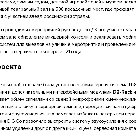
залами, зимним садом, детской игровой зоной и музеем воск
шой театральный зал на 538 посадочных мест, где проходят
 с участием звезд российской эстрады.
а проводимых мероприятий руководство ДК поручило компа
ном зале обновление микшерной консоли и реализовать моби
систем для выездов на уличные мероприятия и проведения м
шно завершилась в январе 2021 года.
роекта
енных работ в зале была установлена микшерная система
Di
ания и дополнительными интерфейсными модулями
D2-Rack
ивает обмен сигналами со сценой (микрофонами, сценическими
ленный в стойку в серверной комнате, передает сигнал в циф
темы звукоусиления, что помогает избежать потерь при пере
ия DiGiCo позволило выстроить систему звукоусиления с со
чном удалении друг от друга (FOH, сцена, серверная комната)