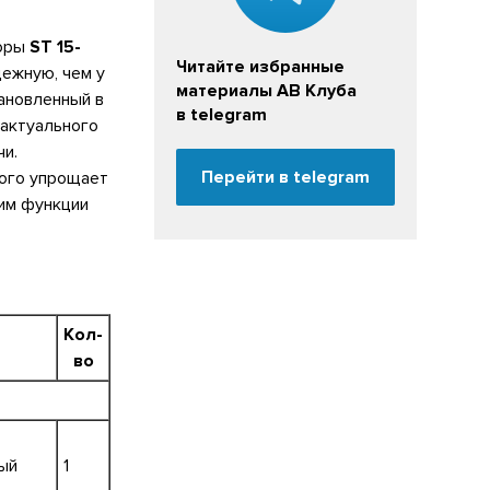
торы
ST 15-
Читайте избранные
дежную, чем у
материалы АВ Клуба
ановленный в
в telegram
 актуального
чи.
Перейти в telegram
рого упрощает
им функции
Кол-
во
ный
1