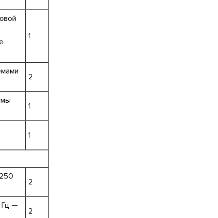
ковой
1
е
емами
2
емы
1
1
+250
2
 Гц —
2