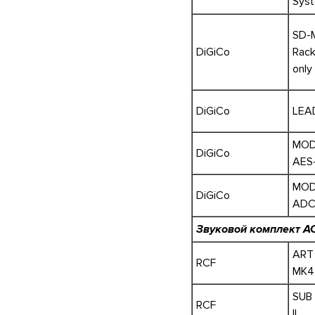
Sys
SD-M
DiGiCo
Rack
only
DiGiCo
LEA
MOD
DiGiCo
AES
MOD
DiGiCo
AD
Звуковой комплект А
ART
RCF
MK4
SUB
RCF
II