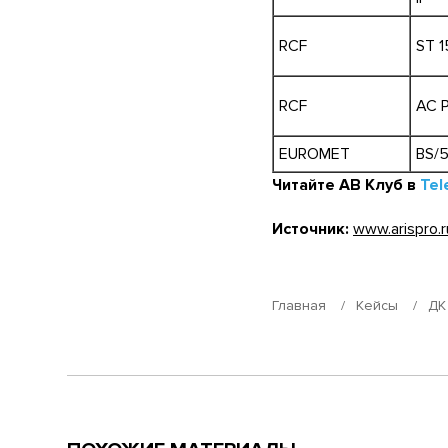
RCF
ST 1
RCF
AC 
EUROMET
BS/
Читайте АВ Клуб в
Tel
Источник:
www.arispro.r
Главная
Кейсы
ДК