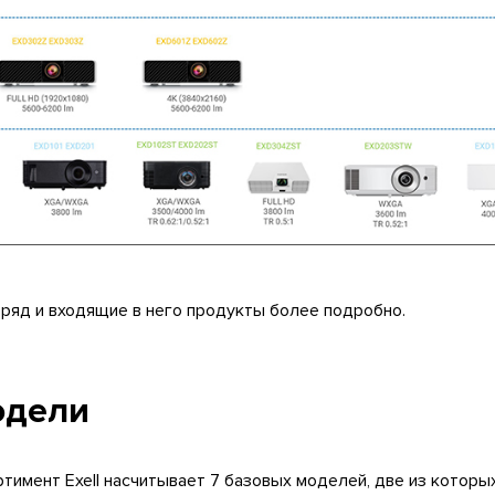
ряд и входящие в него продукты более подробно.
одели
тимент Exell насчитывает 7 базовых моделей, две из котор