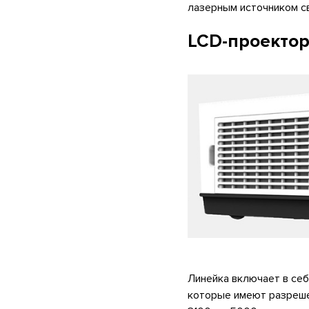
лазерным источником с
LCD-проекто
Линейка включает в себ
которые имеют разреше