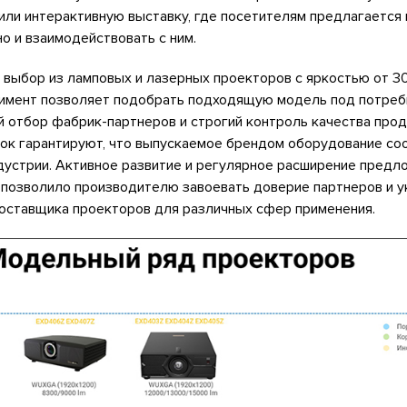
или интерактивную выставку, где посетителям предлагается 
но и взаимодействовать с ним.
н выбор из ламповых и лазерных проекторов с яркостью от 3
имент позволяет подобрать подходящую модель под потреб
й отбор фабрик-партнеров и строгий контроль качества про
нок гарантируют, что выпускаемое брендом оборудование со
дустрии. Активное развитие и регулярное расширение предл
 позволило производителю завоевать доверие партнеров и у
оставщика проекторов для различных сфер применения.