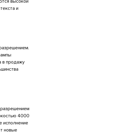
ются высокой
текста и
 разрешением.
лампы
а в продажу
ьшинства
с разрешением
яркостью 4000
ое исполнение
ют новые