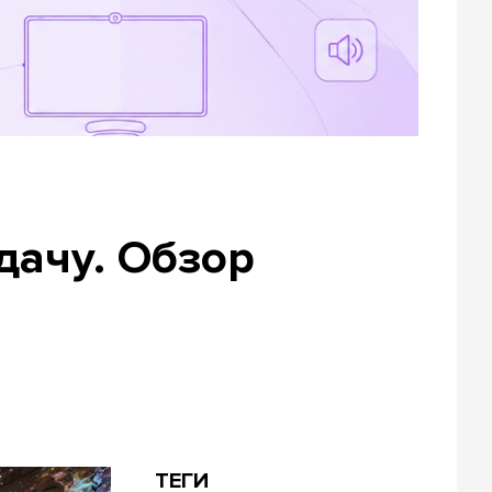
дачу. Обзор
ТЕГИ