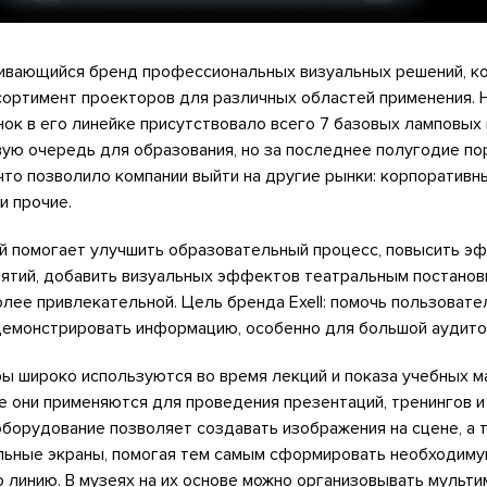
звивающийся бренд профессиональных визуальных решений, к
сортимент проекторов для различных областей применения. 
нок в его линейке присутствовало всего 7 базовых ламповых
вую очередь для образования, но за последнее полугодие п
что позволило компании выйти на другие рынки: корпоративн
и прочие.
й помогает улучшить образовательный процесс, повысить э
ятий, добавить визуальных эффектов театральным постанов
лее привлекательной. Цель бренда Exell: помочь пользовате
демонстрировать информацию, особенно для большой аудито
ы широко используются во время лекций и показа учебных м
 они применяются для проведения презентаций, тренингов и
борудование позволяет создавать изображения на сцене, а 
льные экраны, помогая тем самым сформировать необходим
 линию. В музеях на их основе можно организовывать мульт