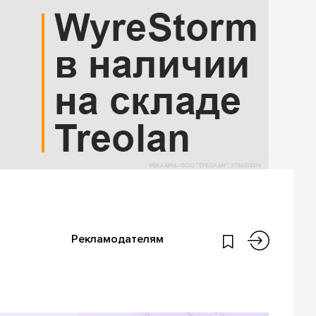
Рекламодателям