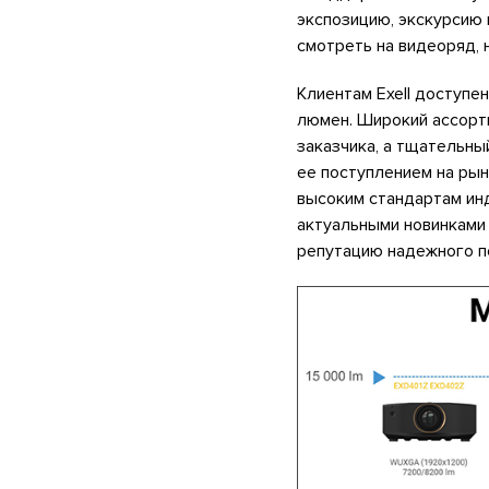
экспозицию, экскурсию 
смотреть на видеоряд, 
Клиентам Exell доступе
люмен. Широкий ассорт
заказчика, а тщательны
ее поступлением на ры
высоким стандартам ин
актуальными новинками
репутацию надежного п