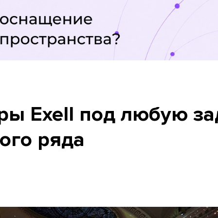
ы Exell под любую за
ого ряда