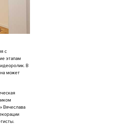
я с
ие этапам
идеоролик. В
ана может
ическая
ником
» Вячеслава
декорации
ртисты.