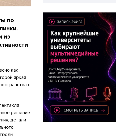
ты по
линки.
и из
ктивности
есно как
оторой яркая
ространства с
пектакля
енное решение
ния, детали
льного
троли,