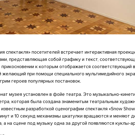
ия спектакля» посетителей встречает интерактивная проекци
ами, представляющая собой графику и текст, соответствующ
и прикосновении к которым отображается соответствующий в
й желающий при помощи специального мультимедийного экр
грим героев популярных постановок.
нат музея установлен в фойе театра. Это музыкально-кинет
метра, которая была создана знаменитым театральным худож
 известным разработкой сценографии спектакля «Snow Show
минут и 10 секунд механизмы шкатулки вращаются и меняют 
а, а на сцене под музыку одна за другой появляются куклы-а