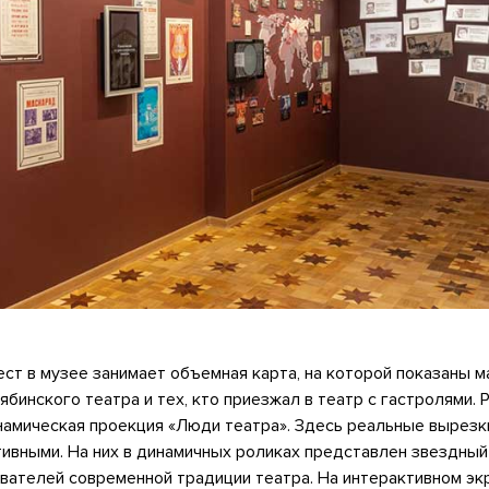
ст в музее занимает объемная карта, на которой показаны 
ябинского театра и тех, кто приезжал в театр с гастролями. 
амическая проекция «Люди театра». Здесь реальные вырезки
ивными. На них в динамичных роликах представлен звездный
вателей современной традиции театра. На интерактивном эк