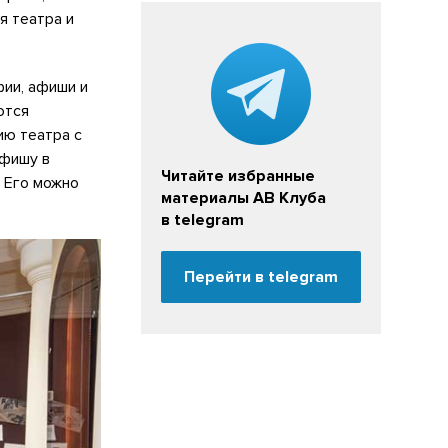
я театра и
ии, афиши и
ются
ию театра с
афишу в
Читайте избранные
. Его можно
материалы АВ Клуба
в telegram
Перейти в telegram