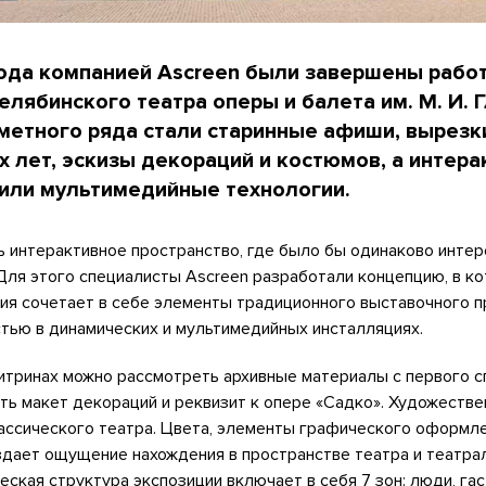
года компанией Ascreen были завершены рабо
лябинского театра оперы и балета им. М. И. Г
метного ряда стали старинные афиши, вырезк
х лет, эскизы декораций и костюмов, а интера
или мультимедийные технологии.
ь интерактивное пространство, где было бы одинаково интер
 Для этого специалисты Ascreen разработали концепцию, в к
ия сочетает в себе элементы традиционного выставочного п
тью в динамических и мультимедийных инсталляциях.
итринах можно рассмотреть архивные материалы с первого с
ить макет декораций и реквизит к опере «Садко». Художеств
ассического театра. Цвета, элементы графического оформле
здает ощущение нахождения в пространстве театра и театра
еская структура экспозиции включает в себя 7 зон: люди, гас