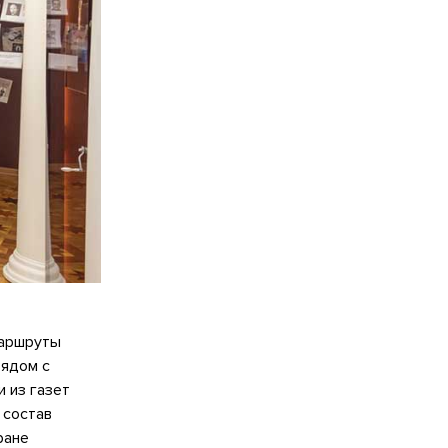
маршруты
Рядом с
 из газет
 состав
ране