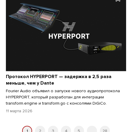
Протокол HYPERPORT — задержка в 2,5 раза
меньше, чем у Dante
Fourier Audio объявил о запуске нового аудиопротокола
HYPERPORT, который разработан для интеграции
transform.engine и transform.go с консолями DiGiCo.
11 марта 2026
1
2
3
4
5
...
28