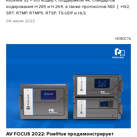
KiloView S2 – это кодер с поддержкой 4K, стандартов
кодирования H.265 и H.264, а также протоколов NDI ❘ HX2,
SRT, RTMP, RTMPS, RTSP, TS-UDP и HLS.
06 июня 2022
НОВОСТЬ
AV FOCUS 2022: PixelHue продемонстрирует