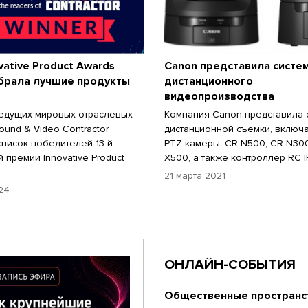
vative Product Awards
Canon представила систе
брала лучшие продукты
дистанционного
видеопроизводства
едущих мировых отраслевых
Компания Canon представила 
ound & Video Contractor
дистанционной съемки, включ
список победителей 13-й
PTZ-камеры: CR N500, CR N30
 премии Innovative Product
X500, а также контроллер RC I
21 марта 2021
24
ОНЛАЙН-СОБЫТИЯ
Общественные пространст