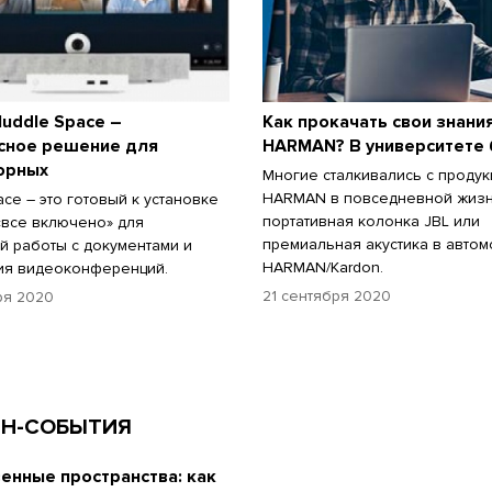
uddle Space –
Как прокачать свои знани
сное решение для
HARMAN? В университете 
орных
Многие сталкивались с продук
HARMAN в повседневной жизни
ace – это готовый к установке
портативная колонка JBL или
«все включено» для
премиальная акустика в авто
й работы с документами и
HARMAN/Kardon.
ия видеоконференций.
21 сентября 2020
ря 2020
Н-СОБЫТИЯ
енные пространства: как