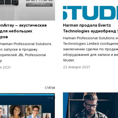
enArray – акустические
Harman продала Evertz
 для небольших
Technologies аудиобренд 
тров
Harman Professional Solutions и
Technologies Limited сообщили
arman Professional Solutions
заключении сделки по прода
о запуске в продажу
оборудования для записи и в
орителей JBL Professional
Studer.
y.
22 января 2021
я 2021
СТАТЬЯ