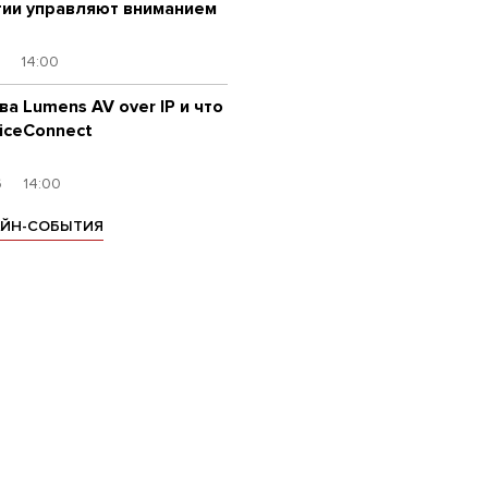
гии управляют вниманием
6
14:00
ва Lumens AV over IP и что
iceConnect
6
14:00
АЙН-СОБЫТИЯ