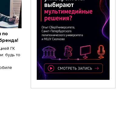
я по
бренда!
цией ГК
: будь то
мобиле