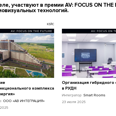
деле, участвуют в премии AV: FOCUS ON THE
овизуальных технологий.
КЕЙС
ие
Организация гибридного 
нкционального комплекса
в РУДН
нергия»
Интегратор:
Smart Rooms
р:
ООО «АВ ИНТЕГРАЦИЯ»
23 июля 2025
 2025