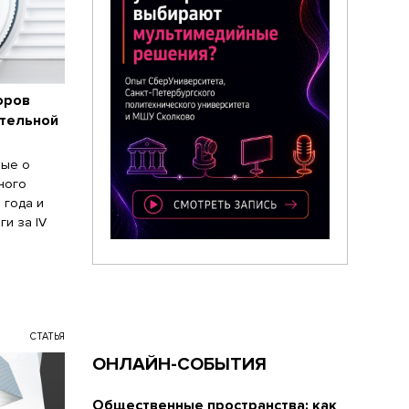
оров
ительной
ные о
ного
 года и
и за IV
СТАТЬЯ
ОНЛАЙН-СОБЫТИЯ
Общественные пространства: как