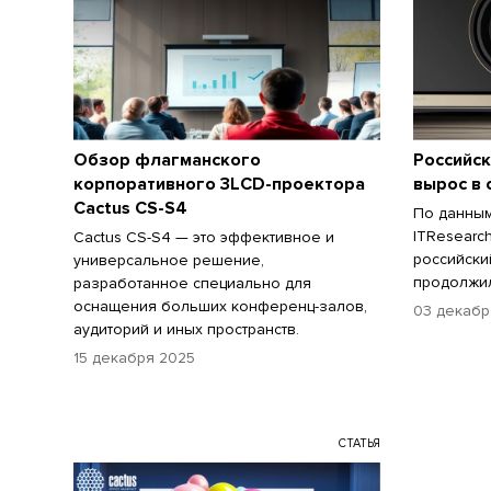
Обзор флагманского
Российс
корпоративного 3LCD-проектора
вырос в 
Cactus CS-S4
По данным
ITResearc
Cactus CS-S4 — это эффективное и
российски
универсальное решение,
продолжил
разработанное специально для
оснащения больших конференц-залов,
03 декабр
аудиторий и иных пространств.
15 декабря 2025
СТАТЬЯ